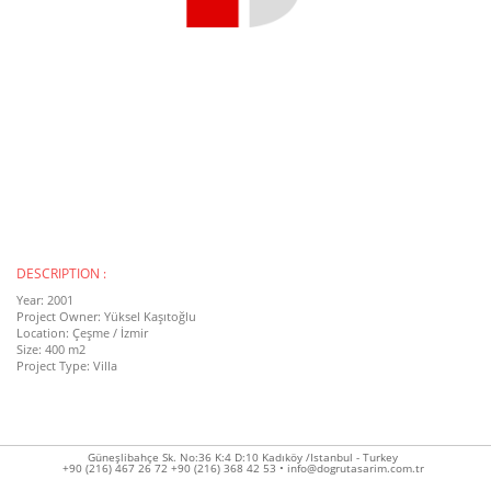
DESCRIPTION :
Year: 2001
Project Owner: Yüksel Kaşıtoğlu
Location: Çeşme / İzmir
Size: 400
m2
Project Type: Villa
Güneşlibahçe Sk. No:36 K:4 D:10 Kadıköy /Istanbul - Turkey
+90 (216) 467 26 72 +90 (216) 368 42 53 • info@dogrutasarim.com.tr