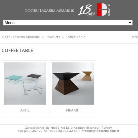
Doğru Tasarım Mimarlık
Products
Coffee Table
Back
COFFEE TABLE
AKHE
PİRAMİT
Güneşlibahçe Sk. No:36 K:4 D:10 Kadıköy /Istanbul - Turkey
+90 (216) 467 26 72 +90 (216) 368 42 53 • info@dogrutasarim.com.tr